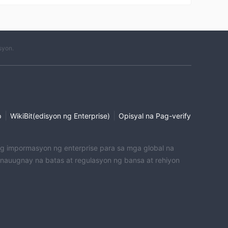
syon.
|
|
p
WikiBit(edisyon ng Enterprise)
Opisyal na Pag-verify
 ng impormasyon ng enterprise para sa mga global na
uugnay na batas at regulasyon ng bansa at rehiyon