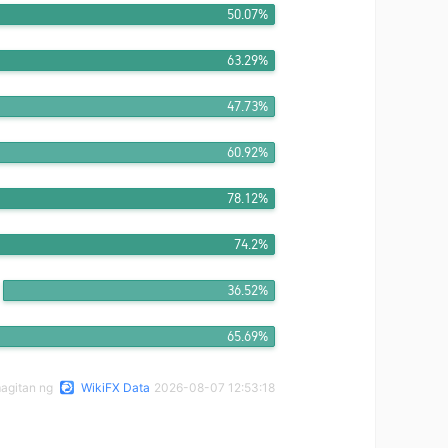
50.07%
63.29%
47.73%
60.92%
78.12%
74.2%
36.52%
65.69%
magitan ng
WikiFX Data
2026-08-07 12:53:18