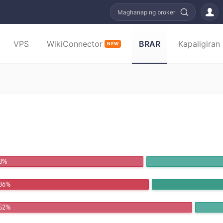
Maghanap ng broker
VPS
WikiConnector
BRAR
Kapaligiran
NEW
.3%
.86%
.52%