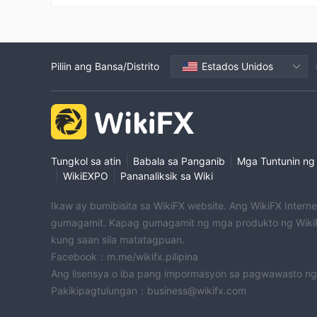
Piliin ang Bansa/Distrito
Estados Unidos
|
|
Tungkol sa atin
Babala sa Panganib
Mga Tuntunin ng
|
|
WikiEXPO
Pananaliksik sa Wiki
Ikaw ay bumibisita sa WikiFX website. Ang WikiFX Intern
gumagamit. Kapag gumagamit ng mga produkto ng WikiF
kung saan sila matatagpuan.
Facebook：m.me/wikifx.pilipina
Ang lisensya o iba pang impormasyon sa pagwawasto ng
Pakikipagtulungan：business@wikifx.com