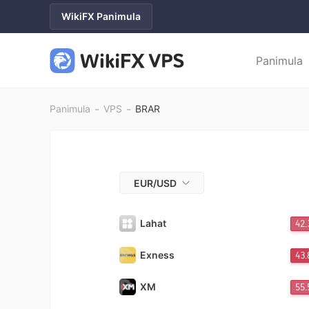
WikiFX Panimula
Panimula
-
-
Panimula
VPS
BRAR
EUR/USD
Lahat
42
Exness
43
XM
55