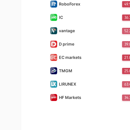
RoboForex
49
IC
36
vantage
52
D prime
39
EC markets
21
TMGM
25
LIRUNEX
63
HF Markets
34