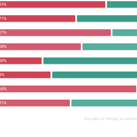
.93%
.71%
.27%
.08%
.88%
.8%
.48%
.31%
Ang data ay ibinigay sa pama