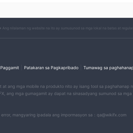
※ Ang nilalaman ng website na ito ay sumusunod sa mga lokal na batas at regula
|
|
 Paggamit
Patakaran sa Pagkapribado
Tumawag sa paghahana
et at ang mga mobile na produkto nito ay isang tool sa paghahanap
X, ang mga gumagamit ay dapat na sinasadyang sumunod sa mga na
 error, mangyaring ipadala ang impormasyon sa：qa@wikifx.com