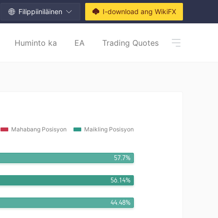
Filippiiniläinen
I-download ang WikiFX
Huminto ka
EA
Trading Quotes
Mahabang Posisyon
Maikling Posisyon
57.7%
56.14%
44.48%