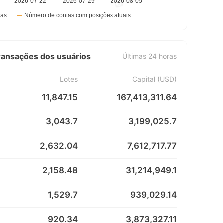
transações dos usuários
Últimas 24 horas
Lotes
Capital (USD)
11,847.15
167,413,311.64
3,043.7
3,199,025.7
2,632.04
7,612,717.77
2,158.48
31,214,949.1
1,529.7
939,029.14
920.34
3,873,327.11