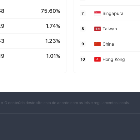
68
75.60%
Singapura
7
29
1.74%
Taiwan
8
53
1.23%
China
9
19
1.01%
Hong Kong
10
※ O conteúdo deste site está de acordo com as leis e regulamentos locais.