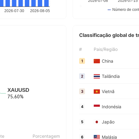
Classificação global de 
#
Pais/Região
China
1
Tailândia
2
Vietnã
3
Indonésia
4
Japão
5
te
Porcentagem
Malásia
6