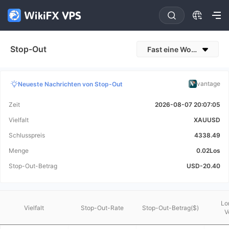
Stop-Out
Fast eine Woche
vantage
Neueste Nachrichten von Stop-Out
Zeit
2026-08-07 20:07:05
Vielfalt
XAUUSD
Schlusspreis
4338.49
Menge
0.02Los
Stop-Out-Betrag
USD-20.40
Lo
Vielfalt
Stop-Out-Rate
Stop-Out-Betrag($)
V