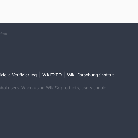
iften
|
|
izielle Verifizierung
WikiEXPO
Wiki-Forschungsinstitut
global users. When using WikiFX products, users should