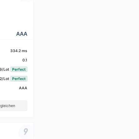
AAA
334.2 ms
0.1
9/Lot
Perfect
2/Lot
Perfect
AAA
gleichen
9