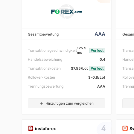
AAA
Gesamtbewertung
Gesam
125.5
Transaktionsgeschwindigkeit
Perfect
Transa
ms
Handelsabweichung
0.4
Hande
Transaktionskosten
$7.55/Lot
Perfect
Transa
Rollover-Kosten
$-0.8/Lot
Rollov
Trennungsbewertung
AAA
Trenn
Hinzufügen zum vergleichen
4
instaforex
S