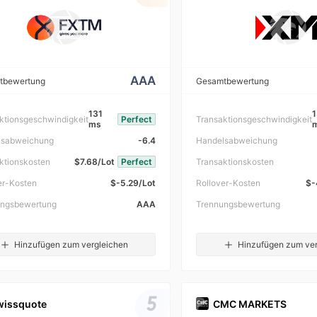
AAA
tbewertung
Gesamtbewertung
131
1
ktionsgeschwindigkeit
Perfect
Transaktionsgeschwindigkeit
ms
lsabweichung
-6.4
Handelsabweichung
ktionskosten
$7.68/Lot
Perfect
Transaktionskosten
er-Kosten
$-5.29/Lot
Rollover-Kosten
$-
ungsbewertung
AAA
Trennungsbewertung
Hinzufügen zum vergleichen
Hinzufügen zum ver
5
wissquote
CMC MARKETS