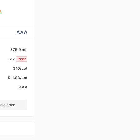
AAA
375.9 ms
2.2
Poor
$10/Lot
$-1.83/Lot
AAA
gleichen