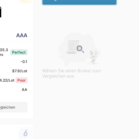
AAA
35.3
Perfect
ms
-0.1
Wählen Sie einen Broker zum
$7.9/Lot
Vergleichen aus
4.22/Lot
Poor
AA
gleichen
6