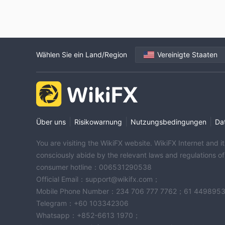
Wählen Sie ein Land/Region
Vereinigte Staaten
|
|
|
Über uns
Risikowarnung
Nutzungsbedingungen
Dat
You are visiting the WikiFX website. WikiFX Internet and 
consciously abide by the relevant laws and regulations o
consumer hotline：006531290538
Official Email：support@wikifx.com；
Mobile Phone Number：234 706 777 7762；61 449895
Telegram：+60 103342306
Whatsapp：+852-6613 1970；