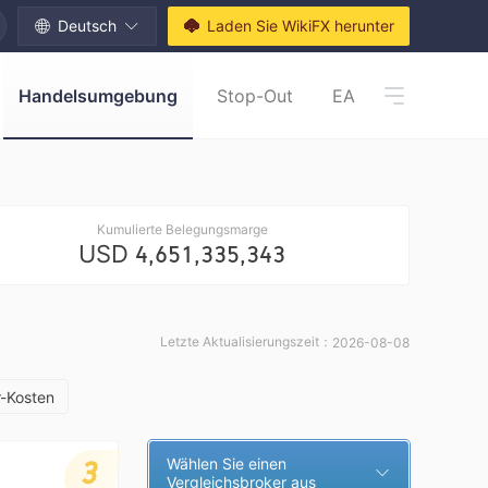
Deutsch
Laden Sie WikiFX herunter
Handelsumgebung
Stop-Out
EA
Kumulierte Belegungsmarge
USD
4,651,335,343
Letzte Aktualisierungszeit：
2026-08-08
r-Kosten
3
Wählen Sie einen
Vergleichsbroker aus