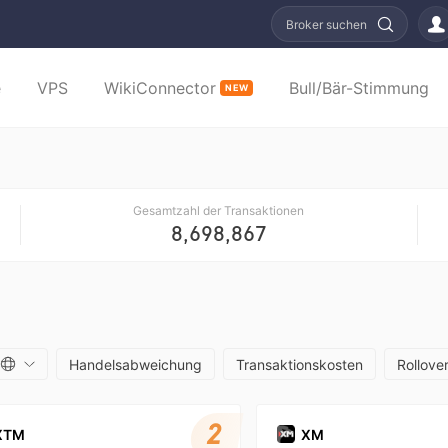
Broker suchen
e
VPS
WikiConnector
Bull/Bär-Stimmung
NEW
Gesamtzahl der Transaktionen
8,698,867
Handelsabweichung
Transaktionskosten
Rollove
2
XTM
XM