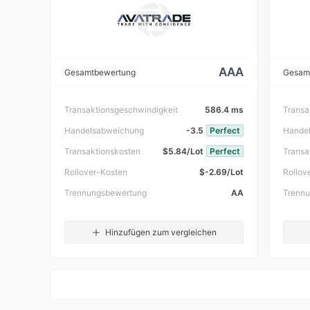
AAA
Gesamtbewertung
Gesam
Transaktionsgeschwindigkeit
586.4 ms
Transa
Handelsabweichung
-3.5
Perfect
Hande
Transaktionskosten
$5.84/Lot
Perfect
Transa
Rollover-Kosten
$-2.69/Lot
Rollov
Trennungsbewertung
AA
Trenn
Hinzufügen zum vergleichen