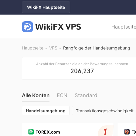
WikiFX Hauptseite
Hauptseit
-
-
Hauptseite
VPS
Rangfolge der Handelsumgebung
Anzahl der Benutzer, die an der Bewertung teilnehmen
206,237
Alle Konten
ECN
Standard
Handelsumgebung
Transaktionsgeschwindigkeit
1
FOREX.com
F