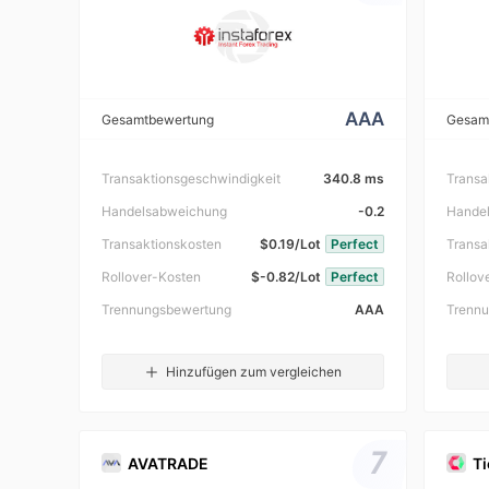
AAA
Gesamtbewertung
Gesam
Transaktionsgeschwindigkeit
340.8 ms
Transa
Handelsabweichung
-0.2
Hande
Transaktionskosten
$0.19/Lot
Perfect
Transa
Rollover-Kosten
$-0.82/Lot
Perfect
Rollov
Trennungsbewertung
AAA
Trenn
Hinzufügen zum vergleichen
7
AVATRADE
Ti