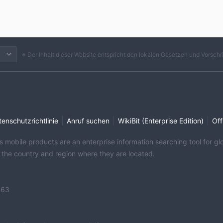
※ Der Inhalt dieser Website entspricht den lokalen Gesetzen und Vorschr
|
|
|
enschutzrichtlinie
Anruf suchen
WikiBit (Enterprise Edition)
Off
its mobile products are an enterprise information searching tool for 
f the country and region where they are located.
363