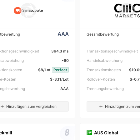
AAA
tbewertung
Gesamtbewertung
ktionsgeschwindigkeit
364.3 ms
Transaktionsgeschwindigkeit
lsabweichung
-60
Handelsabweichung
ktionskosten
$8/Lot
Perfect
Transaktionskosten
$10.0
er-Kosten
$-3.11/Lot
Rollover-Kosten
$-0.7
ungsbewertung
AAA
Trennungsbewertung
Hinzufügen zum vergleichen
Hinzufügen zum ver
8
ckmill
AUS Global