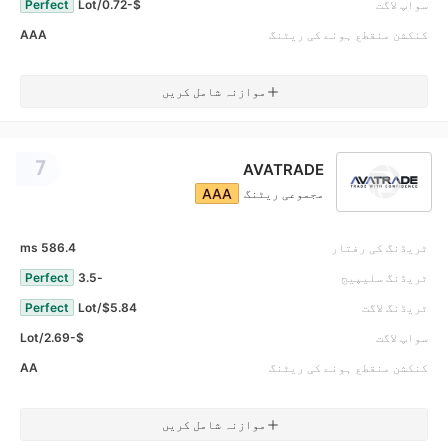
سواپ لاگت
$-0.72/Lot
Perfect
کنکشن منقطع ہونے کی ریٹنگ
AAA
موازنہ شامل کریں
7
AVATRADE
AAA
مجموعی ریٹنگ
ٹریڈنگ کی رفتار
586.4 ms
ٹریڈنگ سلیپیج
-3.5
Perfect
ٹریڈنگ لاگت
$5.84/Lot
Perfect
سواپ لاگت
$-2.69/Lot
کنکشن منقطع ہونے کی ریٹنگ
AA
موازنہ شامل کریں