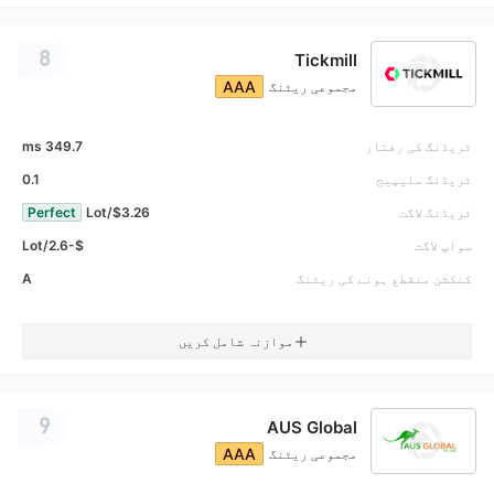
8
Tickmill
AAA
مجموعی ریٹنگ
ٹریڈنگ کی رفتار
349.7 ms
ٹریڈنگ سلیپیج
0.1
ٹریڈنگ لاگت
$3.26/Lot
Perfect
سواپ لاگت
$-2.6/Lot
کنکشن منقطع ہونے کی ریٹنگ
A
موازنہ شامل کریں
9
AUS Global
AAA
مجموعی ریٹنگ