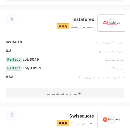
4
instaforex
AAA
مجموعی ریٹنگ
ٹریڈنگ کی رفتار
340.8 ms
ٹریڈنگ سلیپیج
-0.2
ٹریڈنگ لاگت
$0.19/Lot
Perfect
سواپ لاگت
$-0.82/Lot
Perfect
کنکشن منقطع ہونے کی ریٹنگ
AAA
موازنہ شامل کریں
5
Swissquote
AAA
مجموعی ریٹنگ