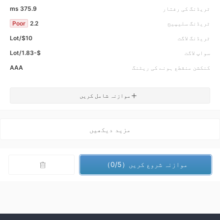
ٹریڈنگ کی رفتار
375.9 ms
ٹریڈنگ سلیپیج
2.2
Poor
ٹریڈنگ لاگت
$10/Lot
سواپ لاگت
$-1.83/Lot
کنکشن منقطع ہونے کی ریٹنگ
AAA
موازنہ شامل کریں
مزید دیکھیں
موازنہ شروع کریں（0/5）