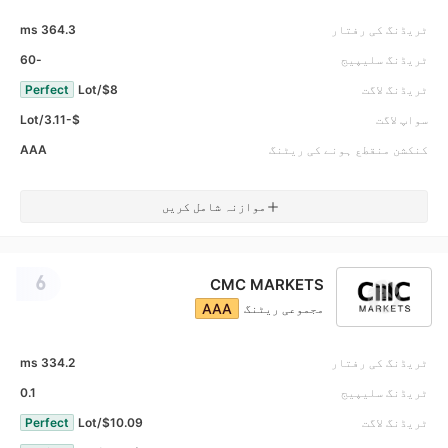
ٹریڈنگ کی رفتار
364.3 ms
ٹریڈنگ سلیپیج
-60
ٹریڈنگ لاگت
$8/Lot
Perfect
سواپ لاگت
$-3.11/Lot
کنکشن منقطع ہونے کی ریٹنگ
AAA
موازنہ شامل کریں
6
CMC MARKETS
AAA
مجموعی ریٹنگ
ٹریڈنگ کی رفتار
334.2 ms
ٹریڈنگ سلیپیج
0.1
ٹریڈنگ لاگت
$10.09/Lot
Perfect