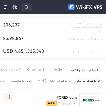
شرکت کرنے والے جائزہ لینے
206,237
والے صارفین کی تعداد۔
8,698,867
ٹریڈنگ آرڈرز کی کل تعداد
USD
4,651,335,343
کل زیر استعمال مارجن
تمام اکاؤنٹس
ECN
Standard
2026-08-09
ٹریڈنگ کا ماحول
ٹریڈنگ کی رفتار
ٹریڈنگ سلیپیج
ٹریڈ
1
FOREX.com
AAA
مجموعی ریٹنگ