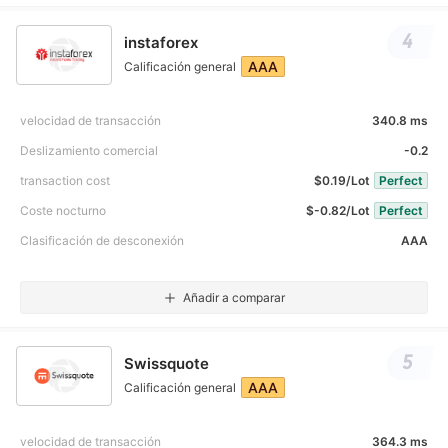
4
instaforex
AAA
Calificación general
velocidad de transacción
340.8 ms
Deslizamiento comercial
-0.2
transaction cost
$0.19/Lot
Perfect
Coste nocturno
$-0.82/Lot
Perfect
Clasificación de desconexión
AAA
Añadir a comparar
5
Swissquote
AAA
Calificación general
velocidad de transacción
364.3 ms