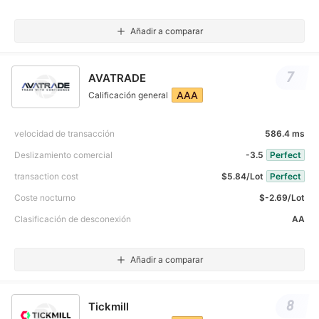
Añadir a comparar
7
AVATRADE
AAA
Calificación general
velocidad de transacción
586.4 ms
Deslizamiento comercial
-3.5
Perfect
transaction cost
$5.84/Lot
Perfect
Coste nocturno
$-2.69/Lot
Clasificación de desconexión
AA
Añadir a comparar
8
Tickmill