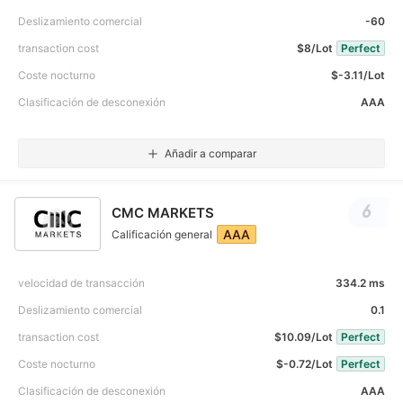
Deslizamiento comercial
-60
transaction cost
$8/Lot
Perfect
Coste nocturno
$-3.11/Lot
Clasificación de desconexión
AAA
Añadir a comparar
6
CMC MARKETS
AAA
Calificación general
velocidad de transacción
334.2 ms
Deslizamiento comercial
0.1
transaction cost
$10.09/Lot
Perfect
Coste nocturno
$-0.72/Lot
Perfect
Clasificación de desconexión
AAA