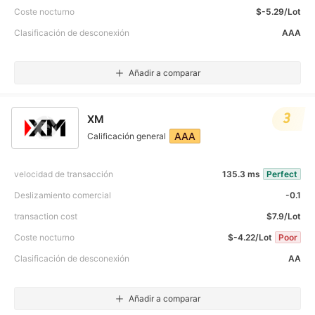
Coste nocturno
$-5.29/Lot
Clasificación de desconexión
AAA
Añadir a comparar
3
XM
AAA
Calificación general
velocidad de transacción
135.3 ms
Perfect
Deslizamiento comercial
-0.1
transaction cost
$7.9/Lot
Coste nocturno
$-4.22/Lot
Poor
Clasificación de desconexión
AA
Añadir a comparar