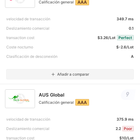
AAA
Calificación general
velocidad de transacción
349.7 ms
Deslizamiento comercial
0.1
transaction cost
$3.26/Lot
Perfect
Coste nocturno
$-2.6/Lot
Clasificación de desconexión
A
Añadir a comparar
9
AUS Global
AAA
Calificación general
velocidad de transacción
375.9 ms
Deslizamiento comercial
2.2
Poor
transaction cost
$10/Lot