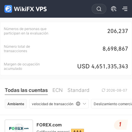
Números de personas que
206,237
participan en la evaluación
Número total de
8,698,867
transacciones
Margen de ocupación
USD
4,651,335,343
acumulado
Todas las cuentas
ECN
Standard
2026-08-07
Ambiente
velocidad de transacción
Deslizamiento comerci
1
FOREX.com
AAA
Calificación general