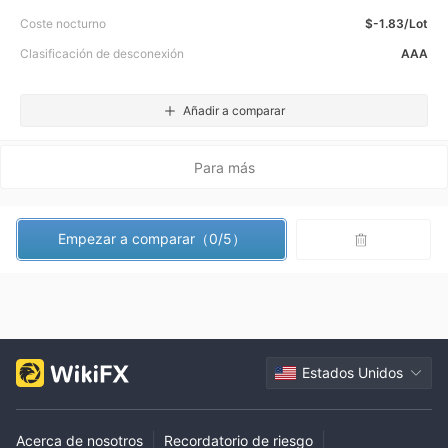
Coste nocturno
$-1.83/Lot
Clasificación de desconexión
AAA
Añadir a comparar
Para más
Empezar a comparar（0/5）
Estados Unidos
|
|
Acerca de nosotros
Recordatorio de riesgo