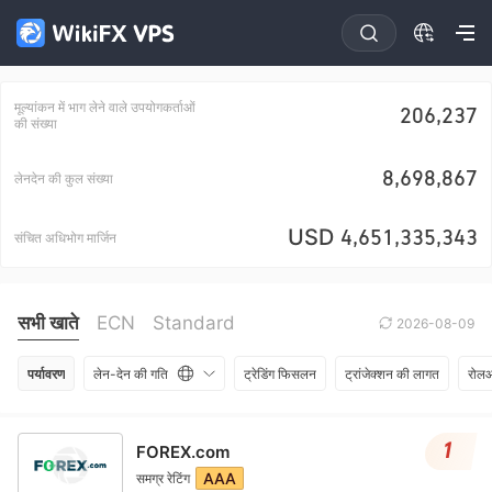
मूल्यांकन में भाग लेने वाले उपयोगकर्ताओं
206,237
की संख्या
8,698,867
लेनदेन की कुल संख्या
USD
4,651,335,343
संचित अधिभोग मार्जिन
सभी खाते
ECN
Standard
2026-08-09
पर्यावरण
लेन-देन की गति
ट्रेडिंग फिसलन
ट्रांजेक्शन की लागत
रोलओ
1
FOREX.com
AAA
समग्र रेटिंग