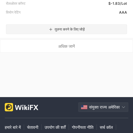
रोलओवर कॉस्ट
$-1.83/Lot
वियोग रेटिंग
AAA
तुलना करने के लिए जोड़ें
अधिक जानें
संयुक्त राज्य अमेरिका
|
|
|
|
|
हमारे बारे में
चेतावनी
उपयोग की शर्तें
गोपनीयता नीति
सर्च कॉल