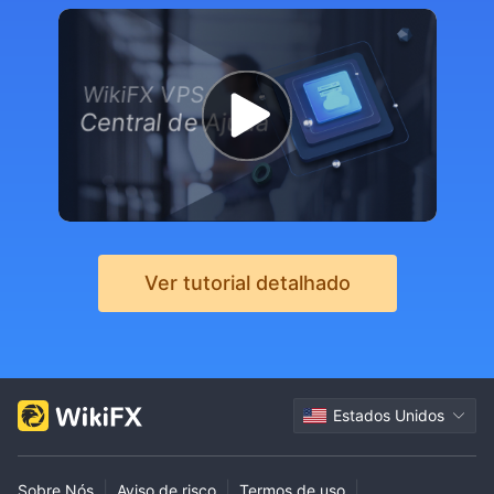
WikiFX VPS
Central de Ajuda
Ver tutorial detalhado
Estados Unidos
|
|
|
Sobre Nós
Aviso de risco
Termos de uso